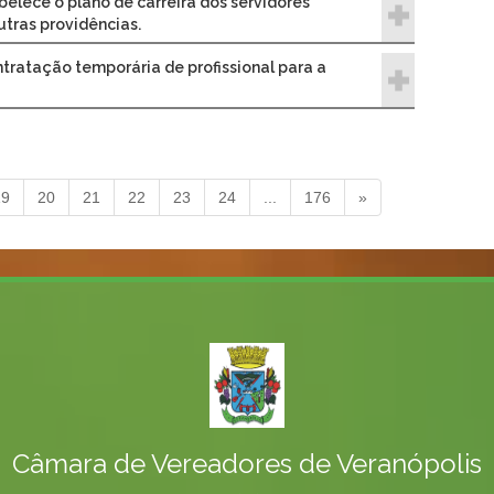
belece o plano de carreira dos servidores
utras providências.
tratação temporária de profissional para a
19
20
21
22
23
24
...
176
»
Câmara de Vereadores de Veranópolis