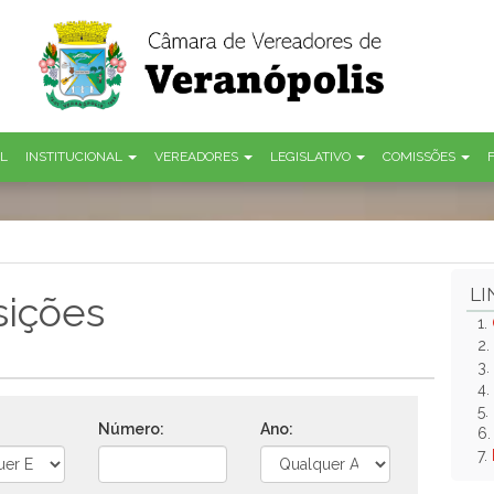
AL
INSTITUCIONAL
VEREADORES
LEGISLATIVO
COMISSÕES
LI
sições
1.
2.
3.
4.
5.
Número:
Ano:
6
7.