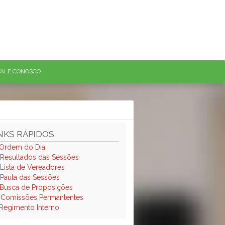
FALE CONOSCO
NKS RÁPIDOS
Ordem do Dia
Resultados das Sessões
Lista de Vereadores
Pauta das Sessões
Busca de Proposições
.
Comissões Permantentes
Regimento Interno