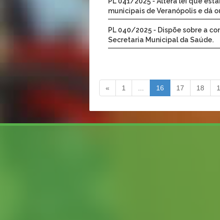
PL 041/2025 - Altera lei que esta
municipais de Veranópolis e dá o
PL 040/2025 - Dispõe sobre a con
Secretaria Municipal da Saúde.
«
1
...
16
17
18