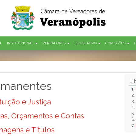
AL
INSTITUCIONAL
VEREADORES
LEGISLATIVO
COMISSÕES
LI
rmanentes
1.
2.
uição e Justiça
3.
4.
5.
as, Orçamentos e Contas
6
7.
agens e Títulos