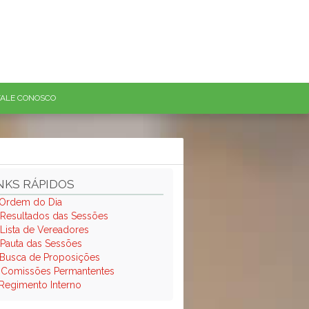
FALE CONOSCO
NKS RÁPIDOS
Ordem do Dia
Resultados das Sessões
Lista de Vereadores
Pauta das Sessões
Busca de Proposições
.
Comissões Permantentes
Regimento Interno