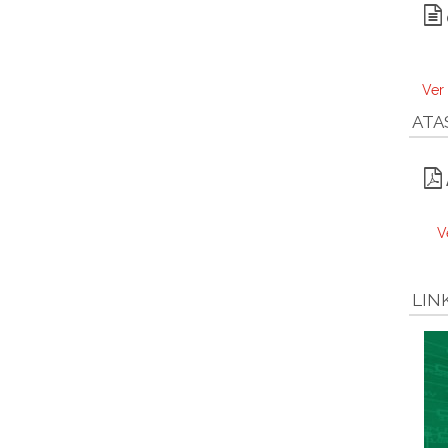
Ver
ATA
V
LIN