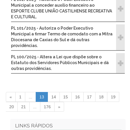
Municipal a conceder auxílio financeiro ao
ESPORTE CLUBE UNIÃO CASTILHENSE RECREATIVA
E CULTURAL.
PL 101/2025 - Autoriza o Poder Executivo
Municipal a firmar Termo de comodato com a Mitra
Diocesana de Caxias do Sul e dá outras
providências.
PL 100/2025 - Altera a Lei que dispõe sobre o
Estatuto dos Servidores Públicos Municipais e dá
outras providências.
«
1
...
13
14
15
16
17
18
19
20
21
...
176
»
LINKS RÁPIDOS