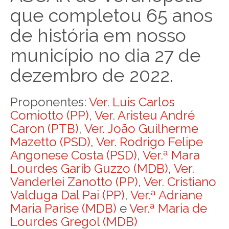
que completou 65 anos
de história em nosso
município no dia 27 de
dezembro de 2022.
Proponentes:
Ver. Luis Carlos
Comiotto (PP)
,
Ver. Aristeu André
Caron (PTB)
,
Ver. João Guilherme
Mazetto (PSD)
,
Ver. Rodrigo Felipe
Angonese Costa (PSD)
,
Ver.ª Mara
Lourdes Garib Guzzo (MDB)
,
Ver.
Vanderlei Zanotto (PP)
,
Ver. Cristiano
Valduga Dal Pai (PP)
,
Ver.ª Adriane
Maria Parise (MDB)
e
Ver.ª Maria de
Lourdes Gregol (MDB)