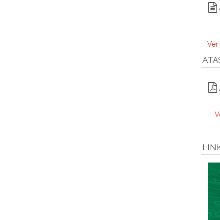
Ver
ATA
V
LIN