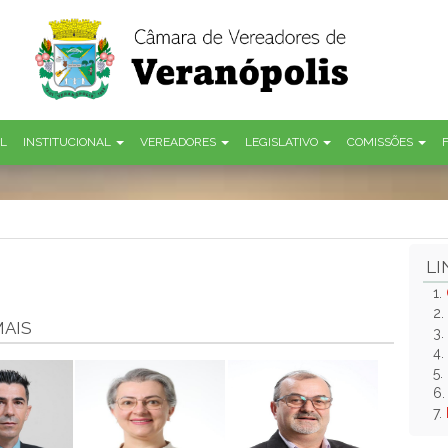
AL
INSTITUCIONAL
VEREADORES
LEGISLATIVO
COMISSÕES
LI
1.
2.
MAIS
3.
4.
5.
6
7.