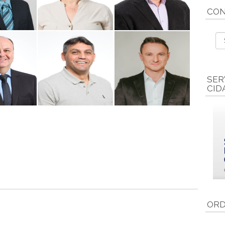
nderlei
Ver.ª Suzane
Ver. Clóvis Antônio
CON
o (PP)
Bertocco (PP)
Simioni (PP)
as César
Ver. Cleverson
SER
ornelles
Ver. Rudivan de
Evandro Kufner
CID
SD)
Lara (PP)
(MDB)
ORD