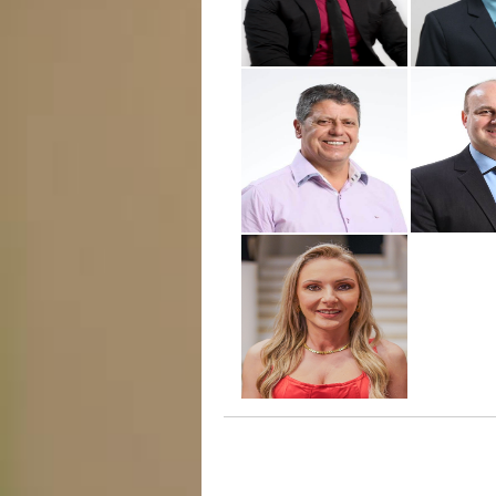
Ver. Rodrigo Felipe
Angonese Costa
Ver. Va
(PSD)
Zanott
Ver. Eli
Ver. Eloi Cirino da
Nalin D
Silva (PSD)
(P
Ver.ª Adriane Maria
Parise (MDB)