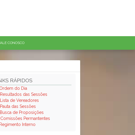
FALE CONOSCO
NKS RÁPIDOS
Ordem do Dia
Resultados das Sessões
Lista de Vereadores
Pauta das Sessões
Busca de Proposições
.
Comissões Permantentes
Regimento Interno