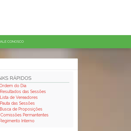
FALE CONOSCO
NKS RÁPIDOS
Ordem do Dia
Resultados das Sessões
Lista de Vereadores
Pauta das Sessões
Busca de Proposições
.
Comissões Permantentes
Regimento Interno