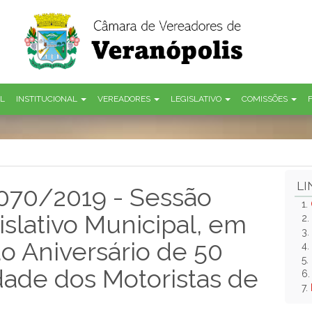
AL
INSTITUCIONAL
VEREADORES
LEGISLATIVO
COMISSÕES
LI
 070/2019 - Sessão
1.
slativo Municipal, em
2.
3.
Aniversário de 50
4.
5.
dade dos Motoristas de
6
7.