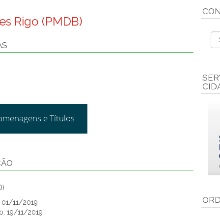
CON
des Rigo (PMDB)
AS
SER
CID
omenagens e Títulos
ÇÃO
D)
ORD
: 01/11/2019
o: 19/11/2019