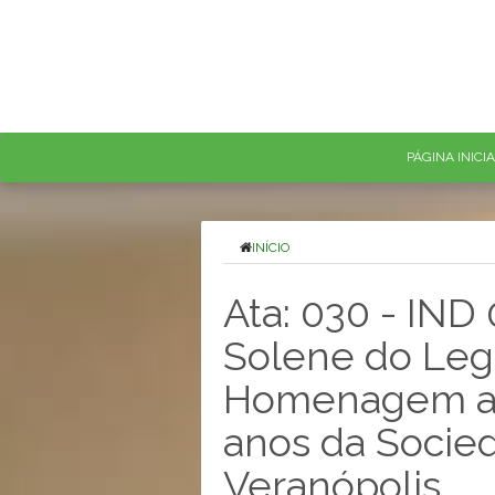
PÁGINA INICI
INÍCIO
Ata: 030 - IND
Solene do Legi
Homenagem ao 
anos da Socie
Veranópolis.