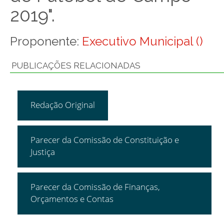
2019".
Proponente:
Executivo Municipal ()
PUBLICAÇÕES RELACIONADAS
Redação Original
Parecer da Comissão de Constituição e
Justiça
Parecer da Comissão de Finanças,
Orçamentos e Contas