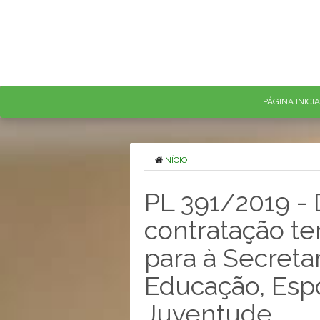
PÁGINA INICI
INÍCIO
PL 391/2019 - 
contratação te
para à Secreta
Educação, Espo
Juventude.