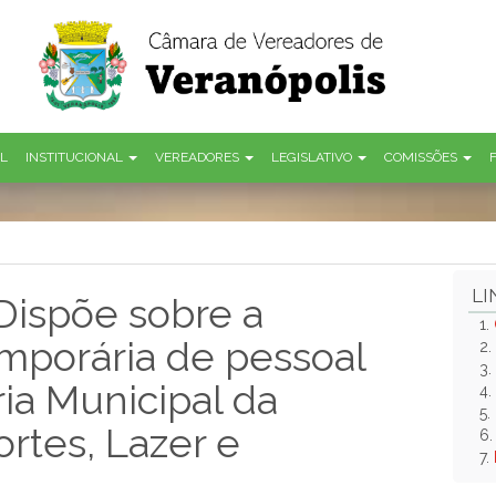
AL
INSTITUCIONAL
VEREADORES
LEGISLATIVO
COMISSÕES
LI
Dispõe sobre a
1.
mporária de pessoal
2.
3.
ria Municipal da
4.
5.
rtes, Lazer e
6
7.