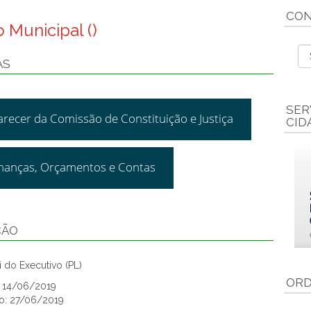
CON
 Municipal ()
AS
SER
arecer da Comissão de Constituição e Justiça
CID
inanças, Orçamentos e Contas
ÇÃO
 do Executivo (PL)
ORD
: 14/06/2019
o: 27/06/2019