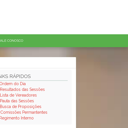
FALE CONOSCO
NKS RÁPIDOS
Ordem do Dia
Resultados das Sessões
Lista de Vereadores
Pauta das Sessões
Busca de Proposições
.
Comissões Permantentes
Regimento Interno