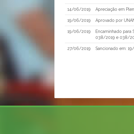
14/06/2019
Apreciação em Plen
19/06/2019
Aprovado por UNA
19/06/2019
Encaminhado para Sa
038/2019 e 038/2
27/06/2019
Sancionado em: 19