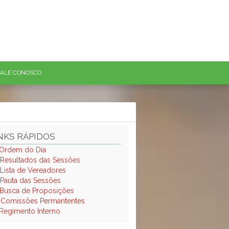
FALE CONOSCO
NKS RÁPIDOS
Ordem do Dia
Resultados das Sessões
Lista de Vereadores
Pauta das Sessões
Busca de Proposições
.
Comissões Permantentes
Regimento Interno