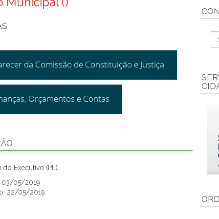
 Municipal ()
CON
AS
arecer da Comissão de Constituição e Justiça
SER
CID
inanças, Orçamentos e Contas
ÇÃO
 do Executivo (PL)
o: 03/05/2019
o: 22/05/2019
ORD