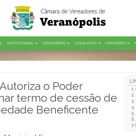
AL
INSTITUCIONAL
VEREADORES
LEGISLATIVO
COMISSÕES
LI
Autoriza o Poder
1.
rmar termo de cessão de
2.
3.
iedade Beneficente
4.
5.
6
7.