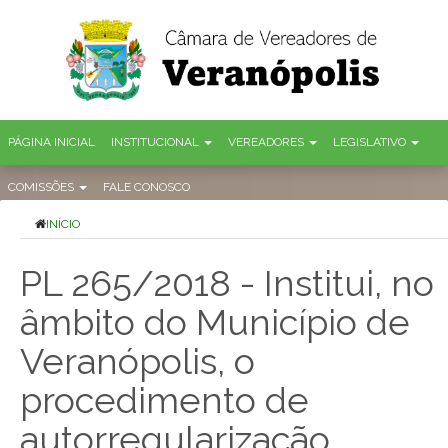
PÁGINA INICIAL
INSTITUCIONAL
VEREADORES
LEGISLATIVO
COMISSÕES
FALE CONOSCO
INÍCIO
PL 265/2018 - Institui, no
âmbito do Município de
Veranópolis, o
procedimento de
autorregularização