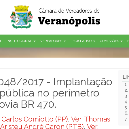
AL
INSTITUCIONAL
VEREADORES
LEGISLATIVO
COMISSÕES
LI
 048/2017 - Implantação
1.
pública no perímetro
2.
3.
ovia BR 470.
4.
5.
6
s Carlos Comiotto (PP)
,
Ver. Thomas
7.
 Aristeu André Caron (PTB)
,
Ver.