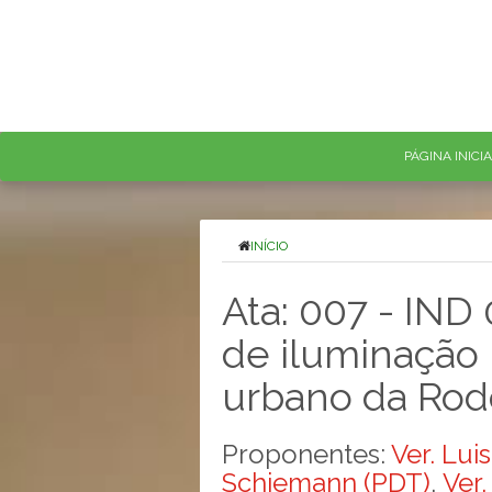
PÁGINA INICI
INÍCIO
Ata: 007 - IND
de iluminação 
urbano da Rod
Proponentes:
Ver. Lui
Schiemann (PDT)
,
Ver.