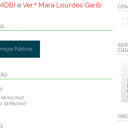
PMDB)
e
Ver.ª Mara Lourdes Garib
CON
AS
SER
rviços Públicos
CID
ÇÃO
D)
o: 06/03/2017
o: 19/09/2017
ORD
O