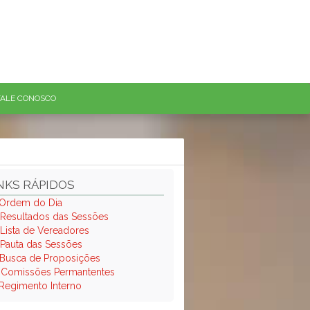
FALE CONOSCO
NKS RÁPIDOS
Ordem do Dia
Resultados das Sessões
Lista de Vereadores
Pauta das Sessões
Busca de Proposições
.
Comissões Permantentes
Regimento Interno