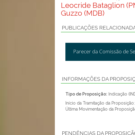
Leocride Bataglion (
Guzzo (MDB)
PUBLICAÇÕES RELACIONAD
Parecer da Comissão de Se
INFORMAÇÕES DA PROPOSI
Tipo de Proposição:
Indicação (IN
Início da Tramitação da Proposiçã
Última Movimentação da Proposiçã
PENDÊNCIAS DA PROPOSIÇÃ