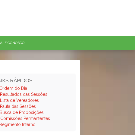
FALE CONOSCO
NKS RÁPIDOS
Ordem do Dia
Resultados das Sessões
Lista de Vereadores
Pauta das Sessões
Busca de Proposições
.
Comissões Permantentes
Regimento Interno