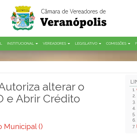
AL
INSTITUCIONAL
VEREADORES
LEGISLATIVO
COMISSÕES
LI
utoriza alterar o
1.
 e Abrir Crédito
2.
3.
4.
5.
6
 Municipal ()
7.