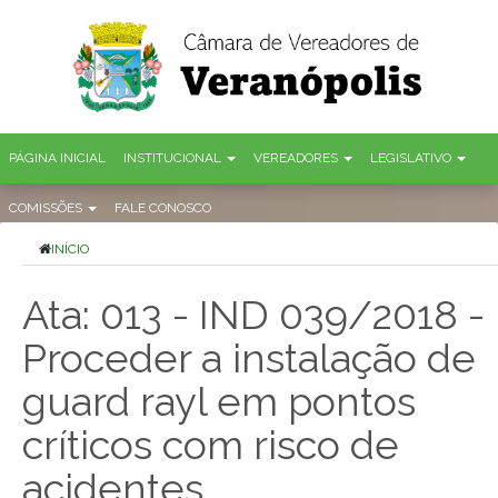
PÁGINA INICIAL
INSTITUCIONAL
VEREADORES
LEGISLATIVO
COMISSÕES
FALE CONOSCO
INÍCIO
Ata: 013 - IND 039/2018 -
Proceder a instalação de
guard rayl em pontos
críticos com risco de
acidentes,