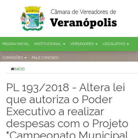
PÁGINA INICIAL
INSTITUCIONAL
VEREADORES
LEGISLATIVO
COMISSÕES
FALE CONOSCO
INÍCIO
PL 193/2018 - Altera lei
que autoriza o Poder
Executivo a realizar
despesas com o Projeto
"Campeonato Municipal