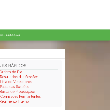
FALE CONOSCO
NKS RÁPIDOS
Ordem do Dia
Resultados das Sessões
Lista de Vereadores
Pauta das Sessões
Busca de Proposições
.
Comissões Permantentes
Regimento Interno