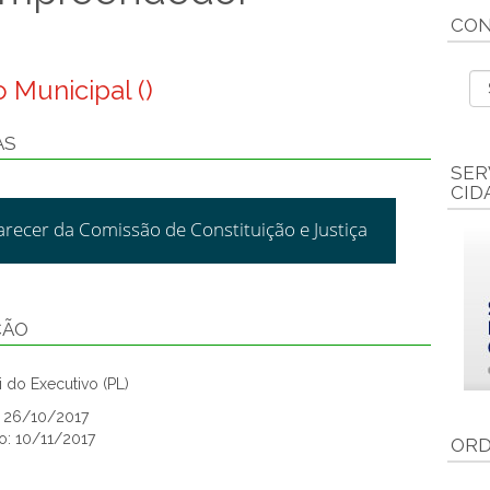
CON
 Municipal ()
AS
SER
CID
arecer da Comissão de Constituição e Justiça
ÇÃO
 do Executivo (PL)
: 26/10/2017
o: 10/11/2017
ORD