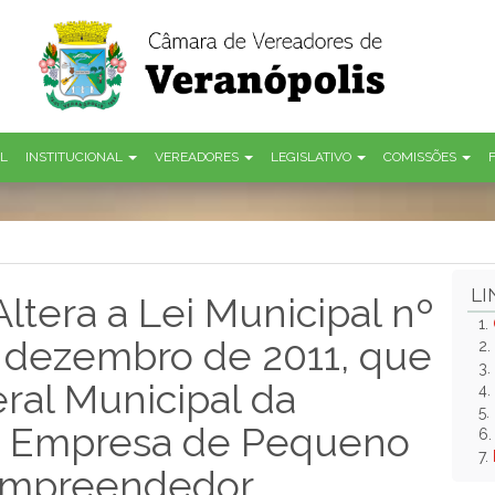
AL
INSTITUCIONAL
VEREADORES
LEGISLATIVO
COMISSÕES
LI
ltera a Lei Municipal nº
1.
e dezembro de 2011, que
2.
3.
Geral Municipal da
4.
5.
, Empresa de Pequeno
6
7.
oempreendedor