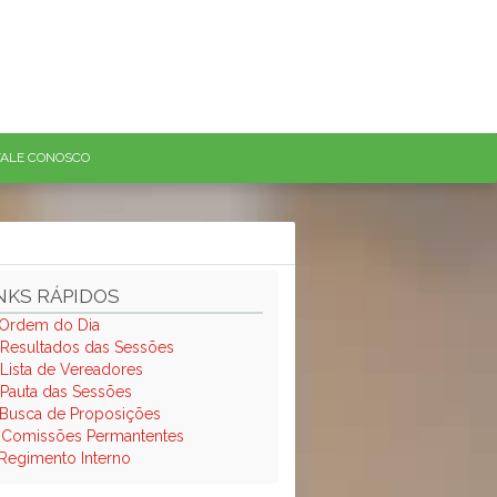
FALE CONOSCO
NKS RÁPIDOS
Ordem do Dia
Resultados das Sessões
Lista de Vereadores
Pauta das Sessões
Busca de Proposições
.
Comissões Permantentes
Regimento Interno