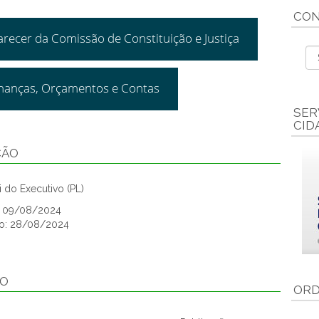
CON
arecer da Comissão de Constituição e Justiça
inanças, Orçamentos e Contas
SER
CID
ÇÃO
 do Executivo (PL)
o: 09/08/2024
ão: 28/08/2024
ÃO
ORD