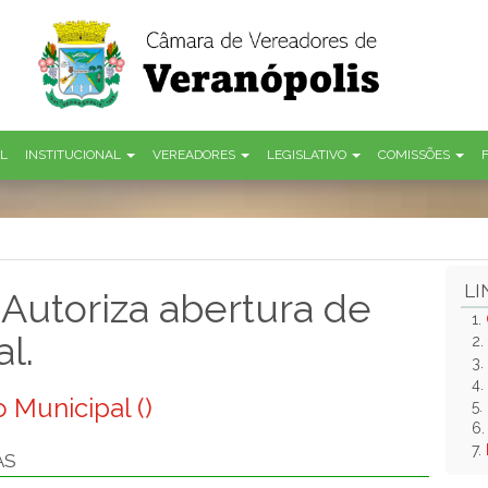
AL
INSTITUCIONAL
VEREADORES
LEGISLATIVO
COMISSÕES
LI
Autoriza abertura de
1.
l.
2.
3.
4.
 Municipal ()
5.
6
7.
AS