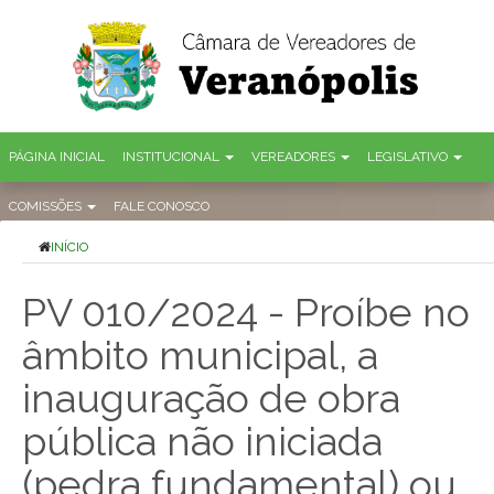
PÁGINA INICIAL
INSTITUCIONAL
VEREADORES
LEGISLATIVO
COMISSÕES
FALE CONOSCO
INÍCIO
PV 010/2024 - Proíbe no
âmbito municipal, a
inauguração de obra
pública não iniciada
(pedra fundamental) ou