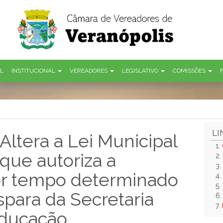
AL
INSTITUCIONAL
VEREADORES
LEGISLATIVO
COMISSÕES
LI
Altera a Lei Municipal
1.
 que autoriza a
2.
3.
or tempo determinado
4.
5.
spara da Secretaria
6
7.
Educação,