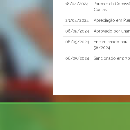
18/04/2024
Parecer da Comiss
Contas
23/04/2024
Apreciação em Ple
06/05/2024
Aprovado por una
06/05/2024
Encaminhado para S
58/2024
06/05/2024
Sancionado em: 3