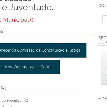
 e Juventude.
CON
 Municipal ()
AS
SER
CID
arecer da Comissão de Constituição e Justiça
inanças, Orçamentos e Contas
ÇÃO
ORD
 do Executivo (PL)