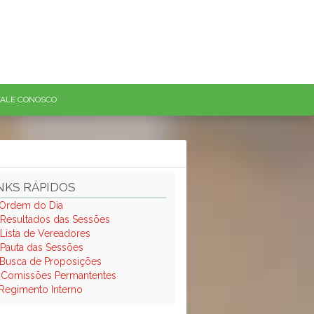
FALE CONOSCO
NKS RÁPIDOS
Ordem do Dia
Resultados das Sessões
Lista de Vereadores
Pauta das Sessões
Busca de Proposições
.
Comissões Permantentes
Regimento Interno