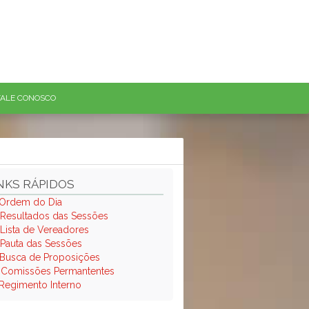
FALE CONOSCO
NKS RÁPIDOS
Ordem do Dia
Resultados das Sessões
Lista de Vereadores
Pauta das Sessões
Busca de Proposições
.
Comissões Permantentes
Regimento Interno