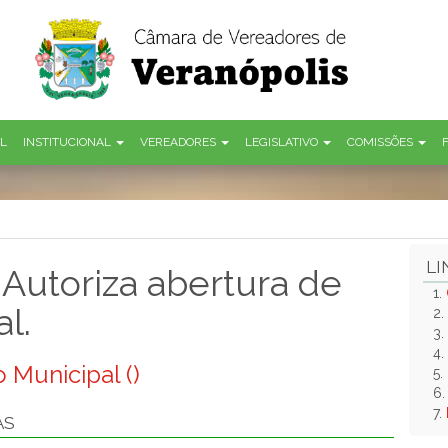
AL
INSTITUCIONAL
VEREADORES
LEGISLATIVO
COMISSÕES
LI
Autoriza abertura de
1.
l.
2.
3.
4.
 Municipal ()
5.
6
7.
AS