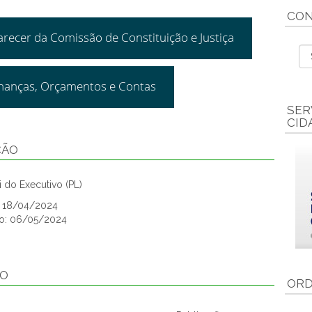
CON
arecer da Comissão de Constituição e Justiça
inanças, Orçamentos e Contas
SER
CID
ÇÃO
 do Executivo (PL)
o: 18/04/2024
ão: 06/05/2024
ÃO
ORD