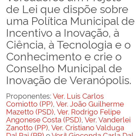
de Lei que dispõe sobre
uma Política Municipal de
Incentivo a Inovação, à
Ciência, à Tecnologia e o
Conhecimento e crie o
Conselho Municipal de
Inovação de Veranópolis.
Proponentes:
Ver. Luis Carlos
Comiotto (PP)
,
Ver. João Guilherme
Mazetto (PSD)
,
Ver. Rodrigo Felipe
Angonese Costa (PSD)
,
Ver. Vanderlei
Zanotto (PP)
,
Ver. Cristiano Valduga
Dal Pai (PP)
e
Ver.ª Gioconda Carla Dal