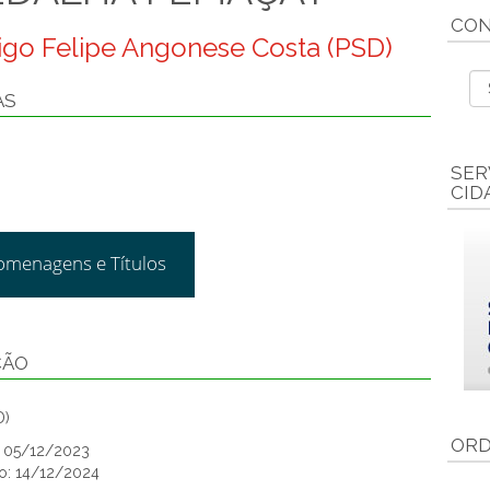
CON
rigo Felipe Angonese Costa (PSD)
AS
SER
CID
omenagens e Títulos
ÇÃO
D)
ORD
o: 05/12/2023
o: 14/12/2024