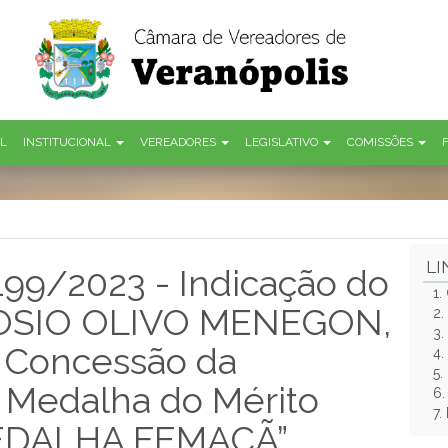
AL
INSTITUCIONAL
VEREADORES
LEGISLATIVO
COMISSÕES
LI
 199/2023 - Indicação do
1.
OSIO OLIVO MENEGON,
2.
3.
a Concessão da
4.
5.
Medalha do Mérito
6
7.
MEDALHA FEMAÇÃ”.