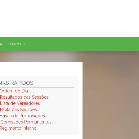
FALE CONOSCO
NKS RÁPIDOS
Ordem do Dia
Resultados das Sessões
Lista de Vereadores
Pauta das Sessões
Busca de Proposições
.
Comissões Permantentes
Regimento Interno