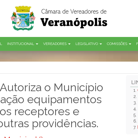
AL
INSTITUCIONAL
VEREADORES
LEGISLATIVO
COMISSÕES
LI
Autoriza o Município
1.
oação equipamentos
2.
3.
ios receptores e
4.
5.
outras providências.
6
7.