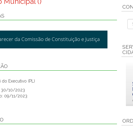
 Municipal ()
CON
AS
arecer da Comissão de Constituição e Justiça
SER
CID
ÇÃO
 do Executivo (PL)
o: 30/10/2023
o: 09/11/2023
ÃO
ORD