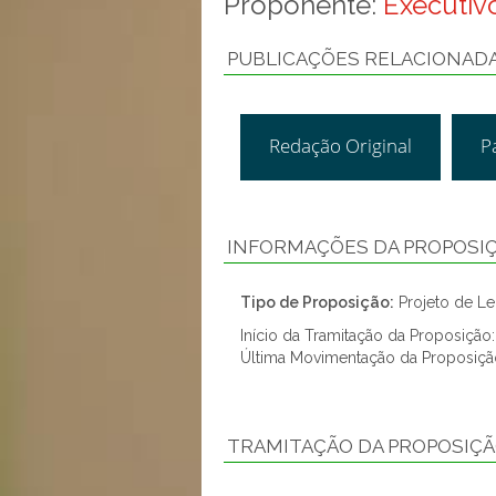
Proponente:
Executivo
PUBLICAÇÕES RELACIONAD
Redação Original
P
INFORMAÇÕES DA PROPOSI
Tipo de Proposição:
Projeto de Lei
Início da Tramitação da Proposiçã
Última Movimentação da Proposiçã
TRAMITAÇÃO DA PROPOSIÇ