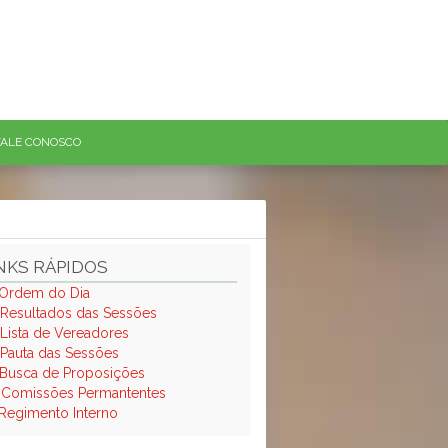
FALE CONOSCO
NKS RÁPIDOS
Ordem do Dia
Resultados das Sessões
Lista de Vereadores
Pauta das Sessões
Busca de Proposições
.
Comissões Permantentes
Regimento Interno