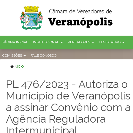
PÁGINA INICIAL
INSTITUCIONAL
VEREADORES
LEGISLATIVO
COMISSÕES
FALE CONOSCO
INÍCIO
PL 476/2023 - Autoriza o
Município de Veranópolis
a assinar Convênio com a
Agência Reguladora
Intermunicipal