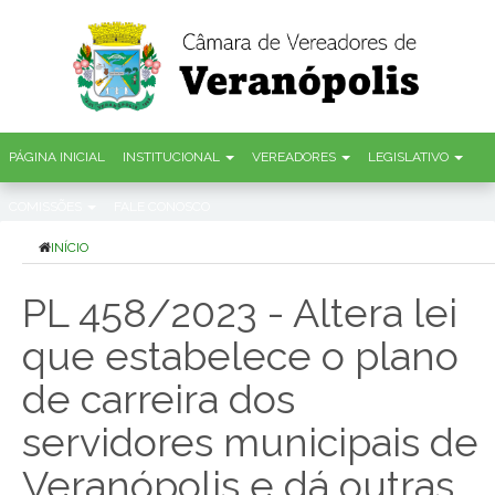
PÁGINA INICIAL
INSTITUCIONAL
VEREADORES
LEGISLATIVO
COMISSÕES
FALE CONOSCO
INÍCIO
PL 458/2023 - Altera lei
que estabelece o plano
de carreira dos
servidores municipais de
Veranópolis e dá outras