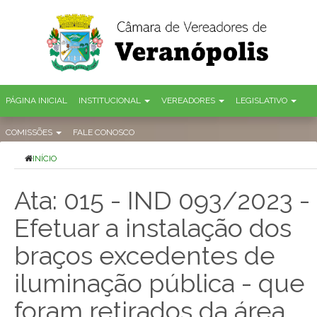
PÁGINA INICIAL
INSTITUCIONAL
VEREADORES
LEGISLATIVO
COMISSÕES
FALE CONOSCO
INÍCIO
Ata: 015 - IND 093/2023 -
Efetuar a instalação dos
braços excedentes de
iluminação pública - que
foram retirados da área