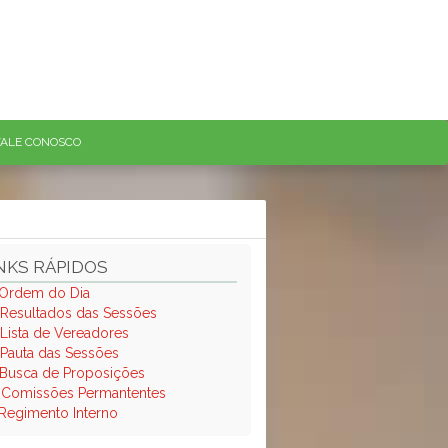
FALE CONOSCO
NKS RÁPIDOS
Ordem do Dia
Resultados das Sessões
Lista de Vereadores
Pauta das Sessões
Busca de Proposições
.
Comissões Permantentes
Regimento Interno