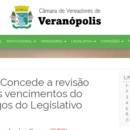
AL
INSTITUCIONAL
VEREADORES
LEGISLATIVO
COMISSÕES
LI
 Concede a revisão
1.
os vencimentos do
2.
3.
os do Legislativo
4.
5.
6
7.