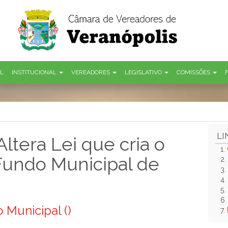
AL
INSTITUCIONAL
VEREADORES
LEGISLATIVO
COMISSÕES
LI
ltera Lei que cria o
1.
Fundo Municipal de
2.
3.
4.
5.
6
 Municipal ()
7.