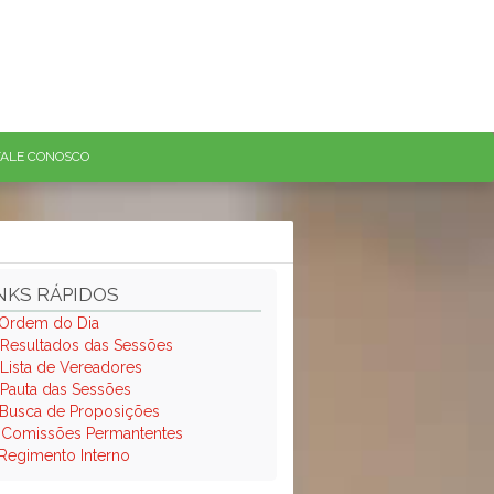
FALE CONOSCO
NKS RÁPIDOS
Ordem do Dia
Resultados das Sessões
Lista de Vereadores
Pauta das Sessões
Busca de Proposições
.
Comissões Permantentes
Regimento Interno