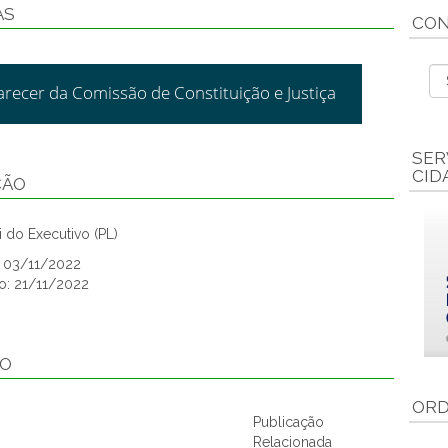
AS
CON
arecer da Comissão de Constituição e Justiça
SER
CID
ÇÃO
 do Executivo (PL)
: 03/11/2022
o: 21/11/2022
ÃO
ORD
Publicação
Relacionada