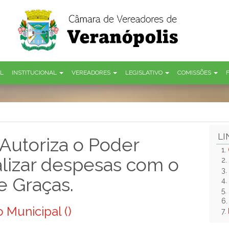
AL
INSTITUCIONAL
VEREADORES
LEGISLATIVO
COMISSÕES
LI
Autoriza o Poder
1.
alizar despesas com o
2.
3.
e Graças.
4.
5.
6
 Municipal ()
7.