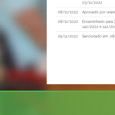
03/11/2022
08/11/2022
Aprovado por unan
08/11/2022
Encaminhado para S
142/2022 e 142/20
09/11/2022
Sancionado em: 08