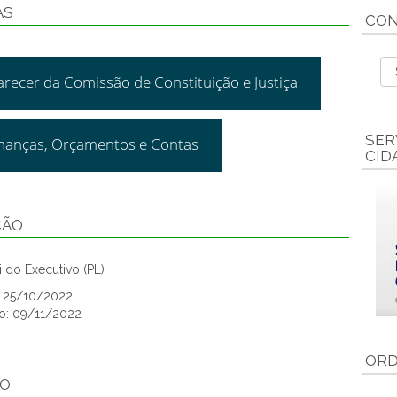
AS
CON
arecer da Comissão de Constituição e Justiça
SER
inanças, Orçamentos e Contas
CID
ÇÃO
 do Executivo (PL)
o: 25/10/2022
o: 09/11/2022
ORD
ÃO