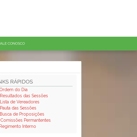
FALE CONOSCO
NKS RÁPIDOS
Ordem do Dia
Resultados das Sessões
Lista de Vereadores
Pauta das Sessões
Busca de Proposições
.
Comissões Permantentes
Regimento Interno