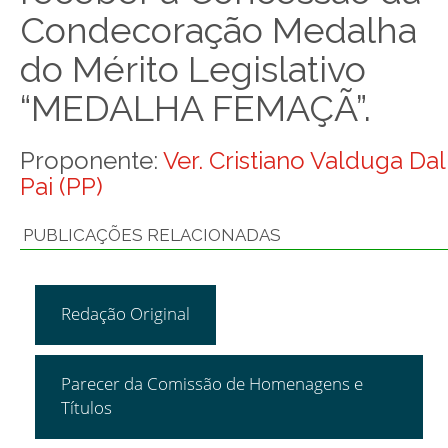
Condecoração Medalha
do Mérito Legislativo
“MEDALHA FEMAÇÃ”.
Proponente:
Ver. Cristiano Valduga Dal
Pai (PP)
PUBLICAÇÕES RELACIONADAS
Redação Original
Parecer da Comissão de Homenagens e
Títulos