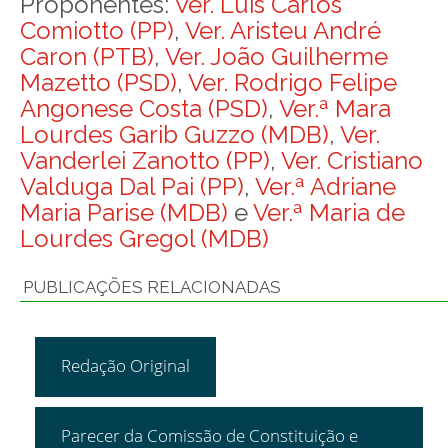
Proponentes:
Ver. Luis Carlos
Comiotto (PP)
,
Ver. Aristeu André
Caron (PTB)
,
Ver. João Guilherme
Mazetto (PSD)
,
Ver. Rodrigo Felipe
Angonese Costa (PSD)
,
Ver.ª Mara
Lourdes Garib Guzzo (MDB)
,
Ver.
Vanderlei Zanotto (PP)
,
Ver. Cristiano
Valduga Dal Pai (PP)
,
Ver.ª Adriane
Maria Parise (MDB)
e
Ver.ª Maria de
Lourdes Gregol (MDB)
PUBLICAÇÕES RELACIONADAS
Redação Original
Parecer da Comissão de Constituição e