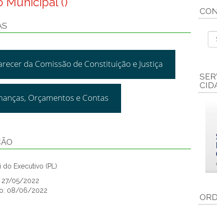
 Municipal ()
CON
AS
arecer da Comissão de Constituição e Justiça
SER
CID
inanças, Orçamentos e Contas
ÇÃO
 do Executivo (PL)
: 27/05/2022
ão: 08/06/2022
ORD