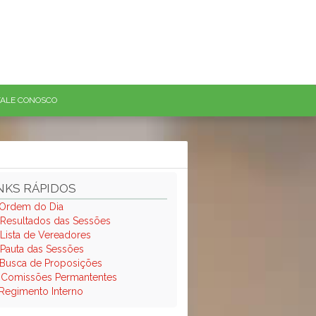
FALE CONOSCO
NKS RÁPIDOS
Ordem do Dia
Resultados das Sessões
Lista de Vereadores
Pauta das Sessões
Busca de Proposições
.
Comissões Permantentes
Regimento Interno