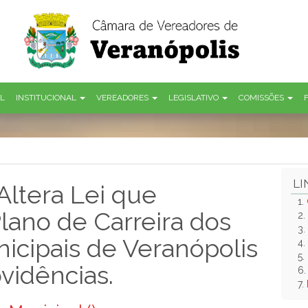
AL
INSTITUCIONAL
VEREADORES
LEGISLATIVO
COMISSÕES
LI
Altera Lei que
1.
lano de Carreira dos
2.
3.
icipais de Veranópolis
4.
5.
ovidências.
6
7.