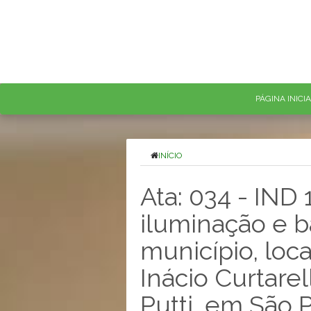
PÁGINA INICI
INÍCIO
Ata: 034 - IND
iluminação e b
município, loca
Inácio Curtarell
Putti, em São 