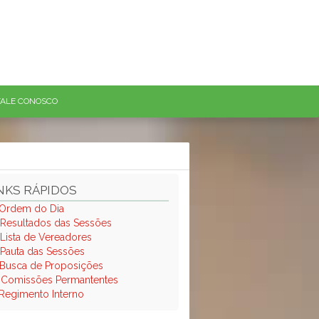
FALE CONOSCO
NKS RÁPIDOS
Ordem do Dia
Resultados das Sessões
Lista de Vereadores
Pauta das Sessões
Busca de Proposições
.
Comissões Permantentes
Regimento Interno