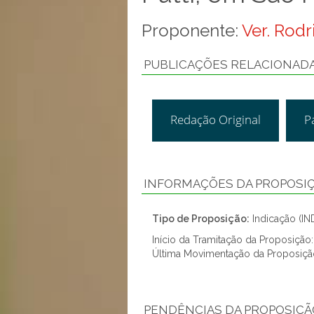
Proponente:
Ver. Rod
PUBLICAÇÕES RELACIONAD
Redação Original
P
INFORMAÇÕES DA PROPOSI
Tipo de Proposição:
Indicação (IN
Início da Tramitação da Proposição
Última Movimentação da Proposiçã
PENDÊNCIAS DA PROPOSIÇÃ