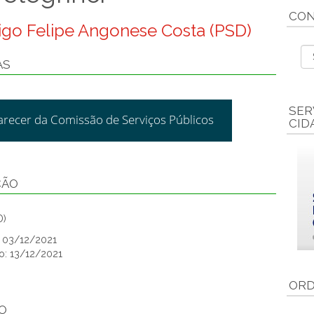
CON
rigo Felipe Angonese Costa (PSD)
AS
SER
arecer da Comissão de Serviços Públicos
CID
ÇÃO
D)
: 03/12/2021
o: 13/12/2021
ORD
O