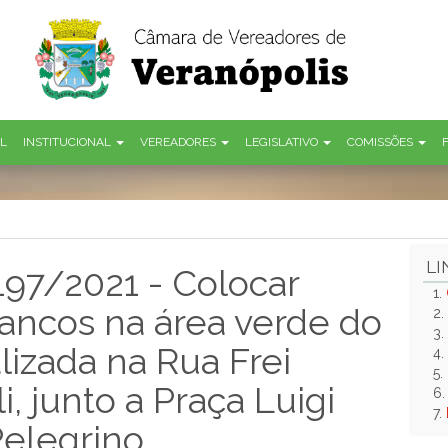
AL
INSTITUCIONAL
VEREADORES
LEGISLATIVO
COMISSÕES
LI
 197/2021 - Colocar
1.
ancos na área verde do
2.
3.
lizada na Rua Frei
4.
5.
i, junto a Praça Luigi
6
7.
Pelegrino.