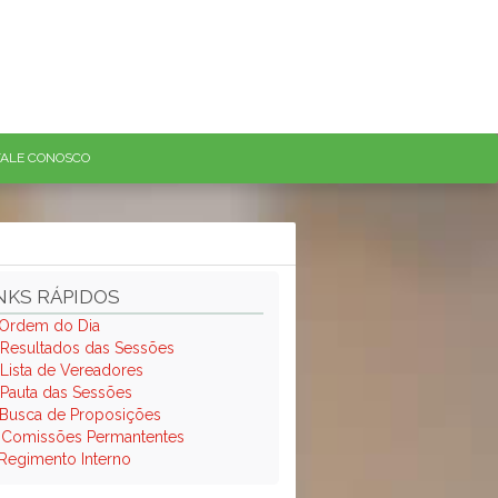
FALE CONOSCO
NKS RÁPIDOS
Ordem do Dia
Resultados das Sessões
Lista de Vereadores
Pauta das Sessões
Busca de Proposições
.
Comissões Permantentes
Regimento Interno