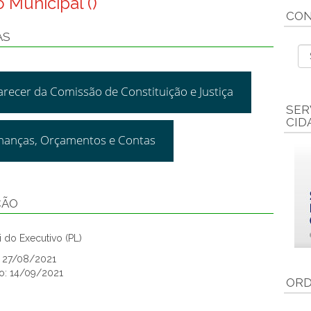
 Municipal ()
CON
AS
arecer da Comissão de Constituição e Justiça
SER
CID
inanças, Orçamentos e Contas
ÇÃO
 do Executivo (PL)
: 27/08/2021
o: 14/09/2021
ORD