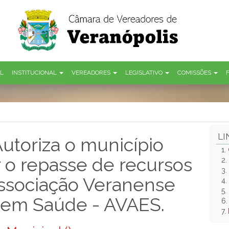
AL
INSTITUCIONAL
VEREADORES
LEGISLATIVO
COMISSÕES
LI
Autoriza o município
1.
o repasse de recursos
2.
3.
Associação Veranense
4.
5.
a em Saúde - AVAES.
6
7.