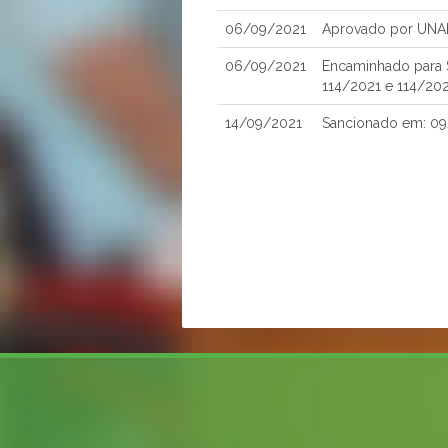
06/09/2021
Aprovado por UNA
06/09/2021
Encaminhado para S
114/2021 e 114/20
14/09/2021
Sancionado em: 0