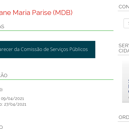
CON
iane Maria Parise (MDB)
AS
SER
arecer da Comissão de Serviços Públicos
CID
ÇÃO
D)
o: 09/04/2021
o: 27/04/2021
ORD
O