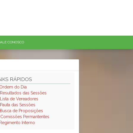
FALE CONOSCO
NKS RÁPIDOS
Ordem do Dia
Resultados das Sessões
Lista de Vereadores
Pauta das Sessões
Busca de Proposições
.
Comissões Permantentes
Regimento Interno