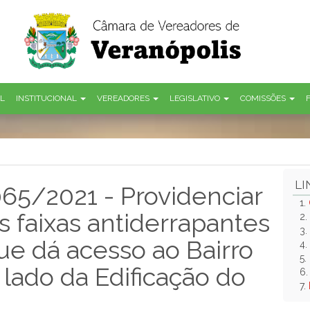
AL
INSTITUCIONAL
VEREADORES
LEGISLATIVO
COMISSÕES
LI
 065/2021 - Providenciar
1.
s faixas antiderrapantes
2.
3.
ue dá acesso ao Bairro
4.
5.
 lado da Edificação do
6
7.