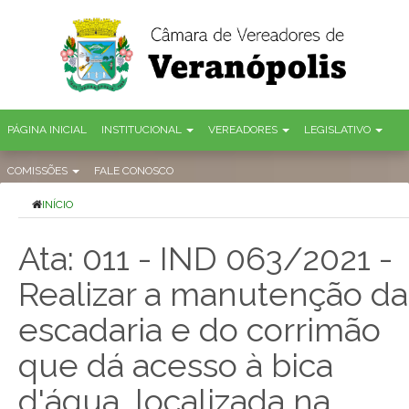
PÁGINA INICIAL
INSTITUCIONAL
VEREADORES
LEGISLATIVO
COMISSÕES
FALE CONOSCO
INÍCIO
Ata: 011 - IND 063/2021 -
Realizar a manutenção da
escadaria e do corrimão
que dá acesso à bica
d'água, localizada na