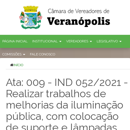
PÁGINA INICIAL
INSTITUCIONAL
VEREADORES
LEGISLATIVO
COMISSÕES
FALE CONOSCO
INÍCIO
Ata: 009 - IND 052/2021 -
Realizar trabalhos de
melhorias da iluminação
pública, com colocação
de suporte e lâmpadas