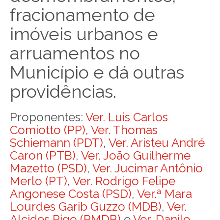
fracionamento de
imóveis urbanos e
arruamentos no
Município e dá outras
providências.
Proponentes:
Ver. Luis Carlos
Comiotto (PP)
,
Ver. Thomas
Schiemann (PDT)
,
Ver. Aristeu André
Caron (PTB)
,
Ver. João Guilherme
Mazetto (PSD)
,
Ver. Jucimar Antônio
Merlo (PT)
,
Ver. Rodrigo Felipe
Angonese Costa (PSD)
,
Ver.ª Mara
Lourdes Garib Guzzo (MDB)
,
Ver.
Alcides Rigo (PMDB)
e
Ver. Danilo