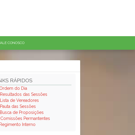
FALE CONOSCO
NKS RÁPIDOS
Ordem do Dia
Resultados das Sessões
Lista de Vereadores
Pauta das Sessões
Busca de Proposições
.
Comissões Permantentes
Regimento Interno