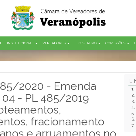
AL
INSTITUCIONAL
VEREADORES
LEGISLATIVO
COMISSÕES
LI
 485/2020 - Emenda
1.
º 04 - PL 485/2019
2.
3.
loteamentos,
4.
5.
tos, fracionamento
6
7.
banos e arruamentos no