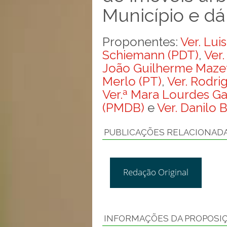
Município e dá
Proponentes:
Ver. Lui
Schiemann (PDT)
,
Ver.
João Guilherme Maze
Merlo (PT)
,
Ver. Rodri
Ver.ª Mara Lourdes G
(PMDB)
e
Ver. Danilo B
PUBLICAÇÕES RELACIONAD
Redação Original
INFORMAÇÕES DA PROPOSI