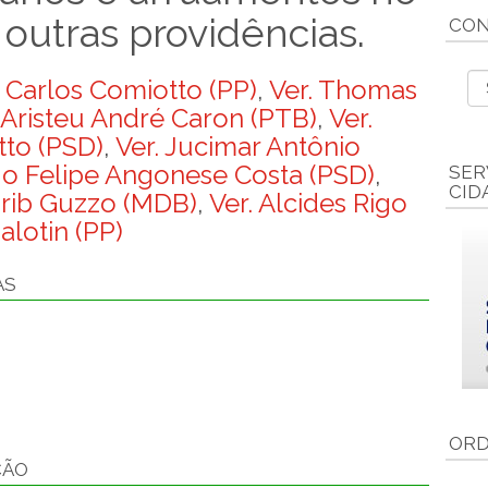
 outras providências.
CON
s Carlos Comiotto (PP)
,
Ver. Thomas
 Aristeu André Caron (PTB)
,
Ver.
tto (PSD)
,
Ver. Jucimar Antônio
go Felipe Angonese Costa (PSD)
,
SER
CID
arib Guzzo (MDB)
,
Ver. Alcides Rigo
alotin (PP)
AS
ORD
ÇÃO