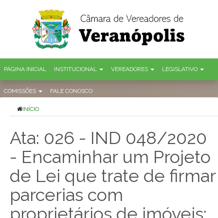
PÁGINA INICIAL
INSTITUCIONAL
VEREADORES
LEGISLATIVO
COMISSÕES
FALE CONOSCO
INÍCIO
Ata: 026 - IND 048/2020
- Encaminhar um Projeto
de Lei que trate de firmar
parcerias com
proprietários de imóveis: