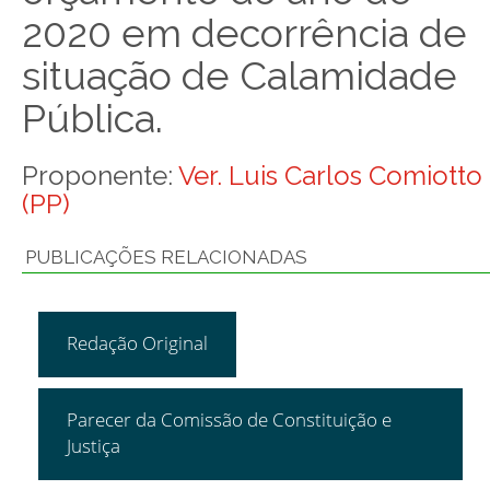
2020 em decorrência de
situação de Calamidade
Pública.
Proponente:
Ver. Luis Carlos Comiotto
(PP)
PUBLICAÇÕES RELACIONADAS
Redação Original
Parecer da Comissão de Constituição e
Justiça