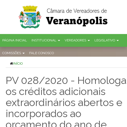
PÁGINA INICIAL
INSTITUCIONAL
VEREADORES
LEGISLATIVO
COMISSÕES
FALE CONOSCO
INÍCIO
PV 028/2020 - Homologa
os créditos adicionais
extraordinários abertos e
incorporados ao
orçamento do ano de