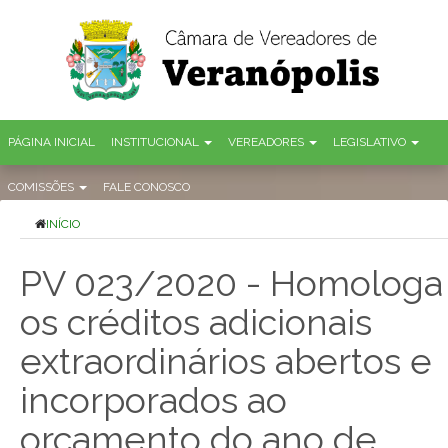
PÁGINA INICIAL
INSTITUCIONAL
VEREADORES
LEGISLATIVO
COMISSÕES
FALE CONOSCO
INÍCIO
PV 023/2020 - Homologa
os créditos adicionais
extraordinários abertos e
incorporados ao
orçamento do ano de