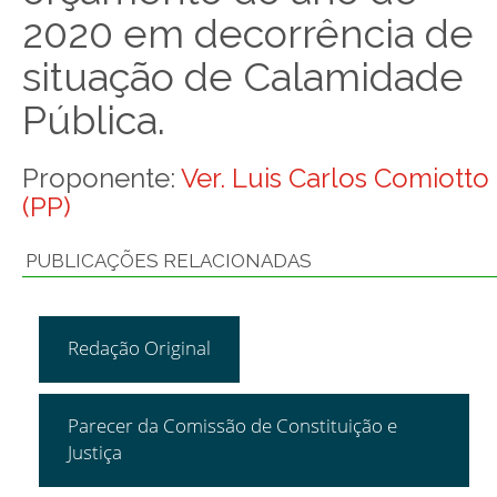
2020 em decorrência de
situação de Calamidade
Pública.
Proponente:
Ver. Luis Carlos Comiotto
(PP)
PUBLICAÇÕES RELACIONADAS
Redação Original
Parecer da Comissão de Constituição e
Justiça