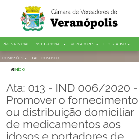
PÁGINA INICIAL
INSTITUCIONAL
VEREADORES
LEGISLATIVO
COMISSÕES
FALE CONOSCO
INÍCIO
Ata: 013 - IND 006/2020 -
Promover o fornecimento
ou distribuição domiciliar
de medicamentos aos
idosos e portadores de