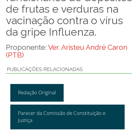
de frutas e verduras na
vacinação contra o vírus
da gripe Influenza.
Proponente:
Ver. Aristeu André Caron
(PTB)
PUBLICAÇÕES RELACIONADAS
Redação Original
Parecer da Comissão de Constituição e
Justiça