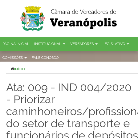
PÁGINA INICIAL
INSTITUCIONAL
VEREADORES
LEGISLATIVO
COMISSÕES
FALE CONOSCO
INÍCIO
Ata: 009 - IND 004/2020
- Priorizar
caminhoneiros/profission
do setor de transporte e
funcionários de depósitos