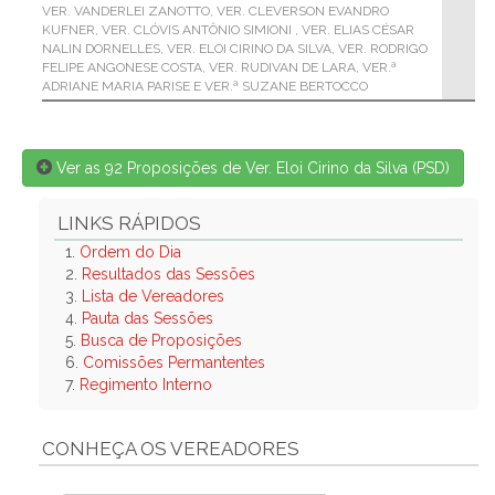
VER. VANDERLEI ZANOTTO, VER. CLEVERSON EVANDRO
KUFNER, VER. CLÓVIS ANTÔNIO SIMIONI , VER. ELIAS CÉSAR
NALIN DORNELLES, VER. ELOI CIRINO DA SILVA, VER. RODRIGO
FELIPE ANGONESE COSTA, VER. RUDIVAN DE LARA, VER.ª
ADRIANE MARIA PARISE E VER.ª SUZANE BERTOCCO
Ver as 92 Proposições de Ver. Eloi Cirino da Silva (PSD)
LINKS RÁPIDOS
1.
Ordem do Dia
2.
Resultados das Sessões
3.
Lista de Vereadores
4.
Pauta das Sessões
5.
Busca de Proposições
6.
Comissões Permantentes
7.
Regimento Interno
CONHEÇA OS VEREADORES