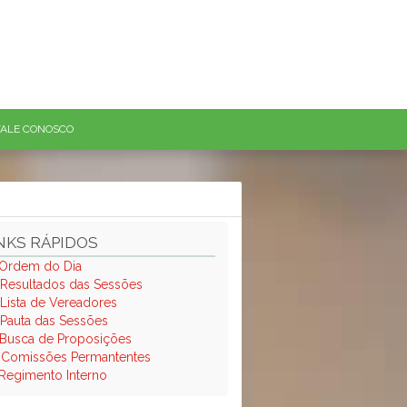
FALE CONOSCO
NKS RÁPIDOS
Ordem do Dia
Resultados das Sessões
Lista de Vereadores
Pauta das Sessões
Busca de Proposições
.
Comissões Permantentes
Regimento Interno