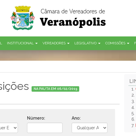
AL
INSTITUCIONAL
VEREADORES
LEGISLATIVO
COMISSÕES
LI
sições
1.
NA PAUTA EM 06/02/2019
2.
3.
4.
5.
Número:
Ano:
6
7.