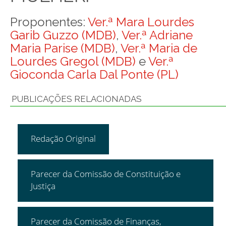
Proponentes:
Ver.ª Mara Lourdes
Garib Guzzo (MDB)
,
Ver.ª Adriane
Maria Parise (MDB)
,
Ver.ª Maria de
Lourdes Gregol (MDB)
e
Ver.ª
Gioconda Carla Dal Ponte (PL)
PUBLICAÇÕES RELACIONADAS
Redação Original
Parecer da Comissão de Constituição e
Justiça
Parecer da Comissão de Finanças,