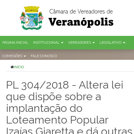
PÁGINA INICIAL
INSTITUCIONAL
VEREADORES
LEGISLATIVO
COMISSÕES
FALE CONOSCO
INÍCIO
PL 304/2018 - Altera lei
que dispõe sobre a
implantação do
Loteamento Popular
Izaías Giaretta e dá outras