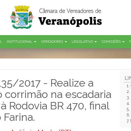
AL
INSTITUCIONAL
VEREADORES
LEGISLATIVO
COMISSÕES
LI
135/2017 - Realize a
1.
 corrimão na escadaria
2.
3.
à Rodovia BR 470, final
4.
5.
 Farina.
6
7.