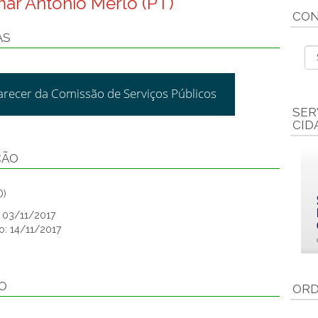
mar Antônio Merlo (PT)
CON
AS
arecer da Comissão de Serviços Públicos
SER
CID
ÇÃO
D)
: 03/11/2017
o: 14/11/2017
O
ORD