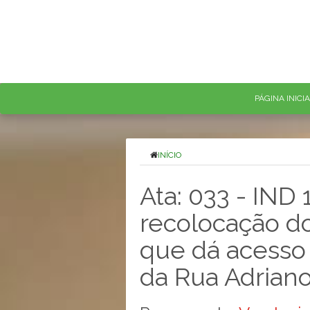
PÁGINA INICI
INÍCIO
Ata: 033 - IND 
recolocação do
que dá acesso 
da Rua Adriano