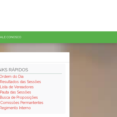
FALE CONOSCO
NKS RÁPIDOS
Ordem do Dia
Resultados das Sessões
Lista de Vereadores
Pauta das Sessões
Busca de Proposições
.
Comissões Permantentes
Regimento Interno