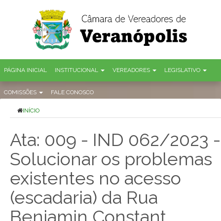
PÁGINA INICIAL
INSTITUCIONAL
VEREADORES
LEGISLATIVO
COMISSÕES
FALE CONOSCO
INÍCIO
Ata: 009 - IND 062/2023 -
Solucionar os problemas
existentes no acesso
(escadaria) da Rua
Benjamin Constant,