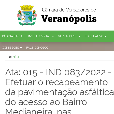
PÁGINA INICIAL
INSTITUCIONAL
VEREADORES
LEGISLATIVO
COMISSÕES
FALE CONOSCO
INÍCIO
Ata: 015 - IND 083/2022 -
Efetuar o recapeamento
da pavimentação asfáltica
do acesso ao Bairro
Medianeira, nas